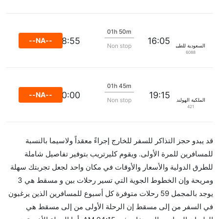
01h 50m
18:55
16:05
--NA--
Non stop
السعودية للطيران
6088
01h 45m
22:00:00
19:15
--NA--
Non stop
الملكية الهولندية كي إل إم
421
د يبدو حجز التذاكر للسفر للخارج إجراءً معقداً ولاسيما بالنسبة
لمسافرين للمرة الأولى. ويقوم كليرتريب بتوفير تفاصيل شاملة
لطرق الدولية والأسعار والأوقات في مكان واحد لجعل تجربتك سهلة
ومريحة وإن الخطوط الجوية التي تسير رحلات بين و مسقط هي 3
يوجد بالمجمل 59 رحلات متوفرة كل أسبوع للمسافرين الذين يرغبون
ي السفر من إلى مسقط إن الرحلة الأولى من إلى مسقط هي