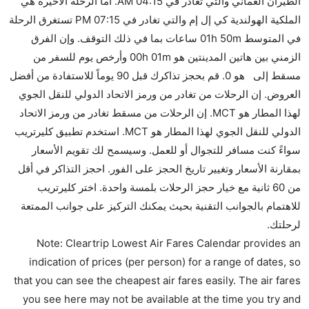
الطيران العماني والتي تغادر في 04:15 AM. أما الرحلة الأخيرة هي
الملكية الهولندية كي إل إم والتي تغادر في 07:15 PM تستغرق الرحلة
في المتوسط 01h 50m ساعات بما في ذلك التوقف. وإن الفرق
الزمني بين هاتين المدينتين هو 00h 01m وأرخص يوم للسفر من
مسقط إلى هو 0. قم بحجز تذاكرك قبل 90 يوماً للاستفادة من أفضل
لعروض. إن الرحلات من تغادر من ورمز الاتحاد الدولي للنقل الجوي
لهذا المطار هو MCT. إن الرحلات من مسقط تغادر من ورمز الاتحاد
الدولي للنقل الجوي لهذا المطار هو MCT. استخدم تطبيق كليرتريب
واءً كنت مسافر للتجوال أو للعمل. وسيسمح لك تقويم الأسعار
مقارنة الأسعار وتغيير تاريخ الحجز على الفور. احجز التذاكر في أقل
من 60 ثانية مع خيار حجز الرحلات بلمسة واحدة. اختر كليرتريب
لاهتمام بالجوانب التقنية بحيث يمكنك التركيز على جوانب الممتعة
رحلتك.
Note: Cleartrip Lowest Air Fares Calendar provides a
indication of prices (per person) for a range of dates, s
that you can see the cheapest air fares easily. The air fare
you see here may not be available at the time you try an